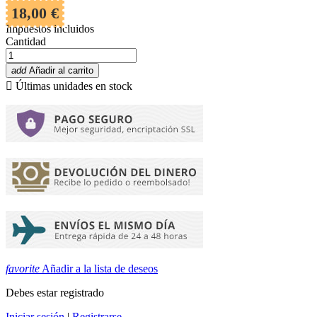
18,00 €
Impuestos incluidos
Cantidad
add
Añadir al carrito

Últimas unidades en stock
favorite
Añadir a la lista de deseos
Debes estar registrado
Iniciar sesión
|
Registrarse