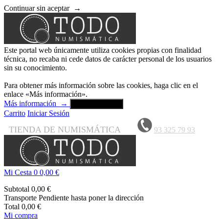
Continuar sin aceptar
→
Este portal web únicamente utiliza cookies propias con finalidad
técnica, no recaba ni cede datos de carácter personal de los usuarios
sin su conocimiento.
Para obtener más información sobre las cookies, haga clic en el
enlace «Más información».
Más información
→
Aceptar y cerrar
Carrito
Iniciar Sesión
TIENDA DE NUMISMÁTICA
93 325 79 93
Mi Cesta
0
0,00 €
Subtotal
0,00 €
Transporte
Pendiente hasta poner la dirección
Total
0,00 €
Mi compra