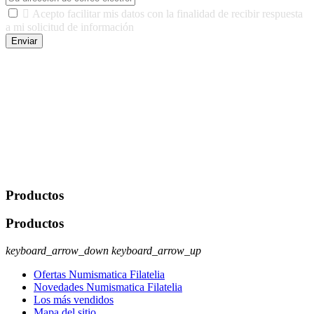

Acepto facilitar mis datos con la finalidad de recibir respuesta
a mi solicitud de información
Enviar
De conformidad con las leyes y normativas aplicables, tienes
derecho a acceder, rectificar, limitar el tratamiento, oposición,
portabilidad y supresión de tus datos. Responsable De Tratamiento:
Javier Agustin Lopez Berdejo Finalidad: Mantener relaciones
comerciales/transaccionales con los usuarios interesados.
Legitimación: Consentimiento del usuario interesado. Destinatarios:
No se cederán datos a terceros, salvo autorización expresa del
usuario u obligación o permiso legal. Derechos: Acceso,
rectificación, supresión y oposición, entre otros. Para saber cómo
ejercer estos derechos visite nuestra página de
protección de datos
.
Productos
Productos
keyboard_arrow_down
keyboard_arrow_up
Ofertas Numismatica Filatelia
Novedades Numismatica Filatelia
Los más vendidos
Mapa del sitio