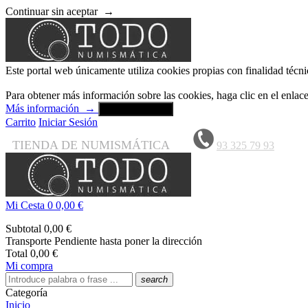
Continuar sin aceptar
→
Este portal web únicamente utiliza cookies propias con finalidad técni
Para obtener más información sobre las cookies, haga clic en el enla
Más información
→
Aceptar y cerrar
Carrito
Iniciar Sesión
TIENDA DE NUMISMÁTICA
93 325 79 93
Mi Cesta
0
0,00 €
Subtotal
0,00 €
Transporte
Pendiente hasta poner la dirección
Total
0,00 €
Mi compra
search
Categoría
Inicio