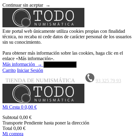
Continuar sin aceptar
→
Este portal web únicamente utiliza cookies propias con finalidad
técnica, no recaba ni cede datos de carácter personal de los usuarios
sin su conocimiento.
Para obtener más información sobre las cookies, haga clic en el
enlace «Más información».
Más información
→
Aceptar y cerrar
Carrito
Iniciar Sesión
TIENDA DE NUMISMÁTICA
93 325 79 93
Mi Cesta
0
0,00 €
Subtotal
0,00 €
Transporte
Pendiente hasta poner la dirección
Total
0,00 €
Mi compra