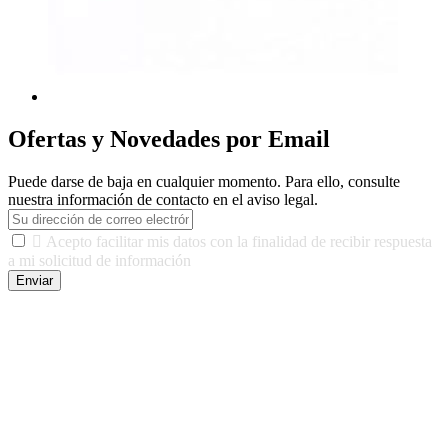
Ofertas y Novedades por Email
Puede darse de baja en cualquier momento. Para ello, consulte
nuestra información de contacto en el aviso legal.

Acepto facilitar mis datos con la finalidad de recibir respuesta
a mi solicitud de información
Enviar
De conformidad con las leyes y normativas aplicables, tienes
derecho a acceder, rectificar, limitar el tratamiento, oposición,
portabilidad y supresión de tus datos. Responsable De Tratamiento:
Javier Agustin Lopez Berdejo Finalidad: Mantener relaciones
comerciales/transaccionales con los usuarios interesados.
Legitimación: Consentimiento del usuario interesado. Destinatarios:
No se cederán datos a terceros, salvo autorización expresa del
usuario u obligación o permiso legal. Derechos: Acceso,
rectificación, supresión y oposición, entre otros. Para saber cómo