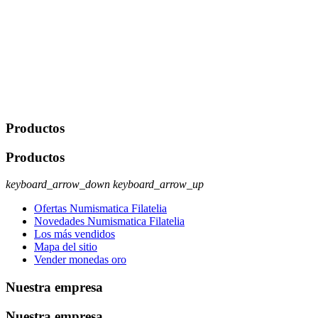
portabilidad y supresión de tus datos. Responsable De Tratamiento:
Javier Agustin Lopez Berdejo Finalidad: Mantener relaciones
comerciales/transaccionales con los usuarios interesados.
Legitimación: Consentimiento del usuario interesado. Destinatarios:
No se cederán datos a terceros, salvo autorización expresa del
usuario u obligación o permiso legal. Derechos: Acceso,
rectificación, supresión y oposición, entre otros. Para saber cómo
ejercer estos derechos visite nuestra página de
protección de datos
.
Productos
Productos
keyboard_arrow_down
keyboard_arrow_up
Ofertas Numismatica Filatelia
Novedades Numismatica Filatelia
Los más vendidos
Mapa del sitio
Vender monedas oro
Nuestra empresa
Nuestra empresa