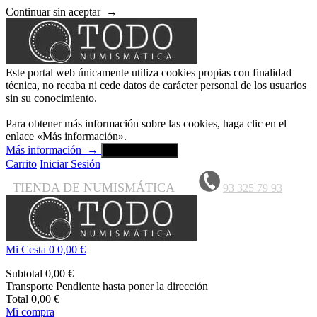
Continuar sin aceptar
→
Este portal web únicamente utiliza cookies propias con finalidad
técnica, no recaba ni cede datos de carácter personal de los usuarios
sin su conocimiento.
Para obtener más información sobre las cookies, haga clic en el
enlace «Más información».
Más información
→
Aceptar y cerrar
Carrito
Iniciar Sesión
TIENDA DE NUMISMÁTICA
93 325 79 93
Mi Cesta
0
0,00 €
Subtotal
0,00 €
Transporte
Pendiente hasta poner la dirección
Total
0,00 €
Mi compra