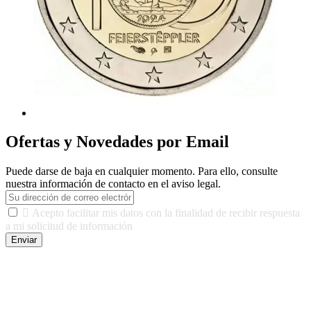
Ofertas y Novedades por Email
Puede darse de baja en cualquier momento. Para ello, consulte
nuestra información de contacto en el aviso legal.

Acepto facilitar mis datos con la finalidad de recibir respuesta
a mi solicitud de información
Enviar
De conformidad con las leyes y normativas aplicables, tienes
derecho a acceder, rectificar, limitar el tratamiento, oposición,
portabilidad y supresión de tus datos. Responsable De Tratamiento:
Javier Agustin Lopez Berdejo Finalidad: Mantener relaciones
comerciales/transaccionales con los usuarios interesados.