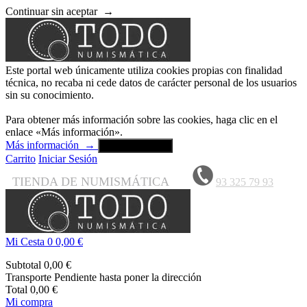
Continuar sin aceptar
→
Este portal web únicamente utiliza cookies propias con finalidad
técnica, no recaba ni cede datos de carácter personal de los usuarios
sin su conocimiento.
Para obtener más información sobre las cookies, haga clic en el
enlace «Más información».
Más información
→
Aceptar y cerrar
Carrito
Iniciar Sesión
TIENDA DE NUMISMÁTICA
93 325 79 93
Mi Cesta
0
0,00 €
Subtotal
0,00 €
Transporte
Pendiente hasta poner la dirección
Total
0,00 €
Mi compra