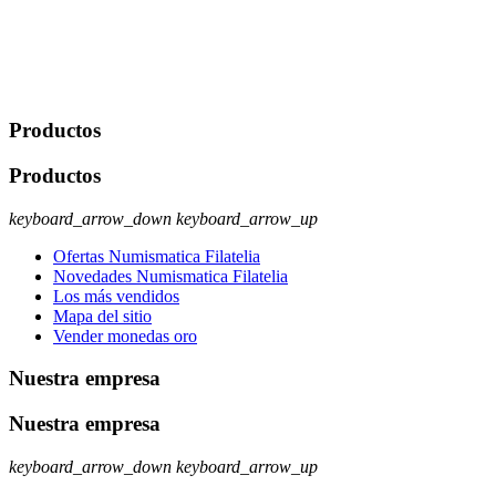
Legitimación: Consentimiento del usuario interesado. Destinatarios:
No se cederán datos a terceros, salvo autorización expresa del
usuario u obligación o permiso legal. Derechos: Acceso,
rectificación, supresión y oposición, entre otros. Para saber cómo
ejercer estos derechos visite nuestra página de
protección de datos
.
Productos
Productos
keyboard_arrow_down
keyboard_arrow_up
Ofertas Numismatica Filatelia
Novedades Numismatica Filatelia
Los más vendidos
Mapa del sitio
Vender monedas oro
Nuestra empresa
Nuestra empresa
keyboard_arrow_down
keyboard_arrow_up