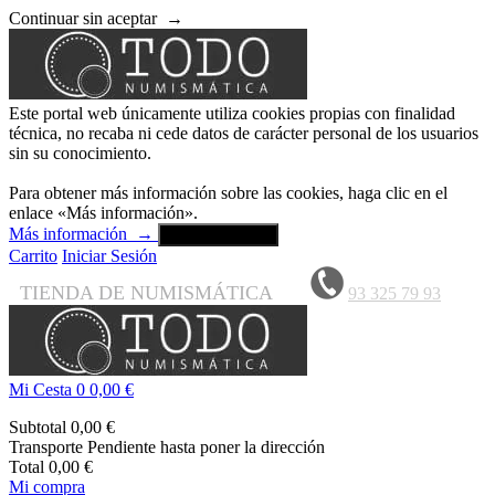
Continuar sin aceptar
→
Este portal web únicamente utiliza cookies propias con finalidad
técnica, no recaba ni cede datos de carácter personal de los usuarios
sin su conocimiento.
Para obtener más información sobre las cookies, haga clic en el
enlace «Más información».
Más información
→
Aceptar y cerrar
Carrito
Iniciar Sesión
TIENDA DE NUMISMÁTICA
93 325 79 93
Mi Cesta
0
0,00 €
Subtotal
0,00 €
Transporte
Pendiente hasta poner la dirección
Total
0,00 €
Mi compra