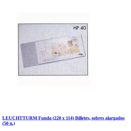
LEUCHTTURM Funda (220 x 114) Billetes, sobres alargados
(50 u.)