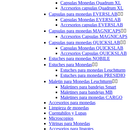
Capsulas Monedas Quadrum XL
Accesorios capsulas Quadrum XL
Capsulas para monedas EVERSLAB


Capsulas Monedas EVERSLAB
Accesorios capsulas EVERSLAB
Capsulas para monedas MAGNICAPS


Accesorios Capsulas MAGNICAPS
Capsulas para monedas QUICKSLAB


Capsulas Monedas QUICKSLAB
Accesorios Capsulas QUICKSLAB
Estuches para monedas NOBILE
Estuches para Monedas


Estuches para monedas Leuchtturm
Estuches para monedas PRESIDIO
Maletin para Monedas Leuchtturm


Maletines para bandejas Smart
Maletines para bandejas MB
Maletines para monedas CARGO
Accesorios para monedas
Limpieza de monedas
Cuentahilos y Lupas
Microscopios
Vitrinas para Monedas
Accesorios para lingotes