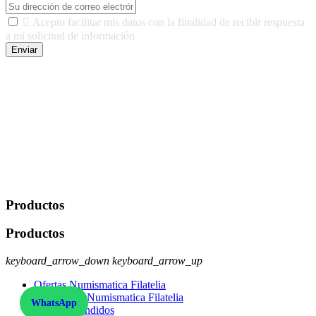

Acepto facilitar mis datos con la finalidad de recibir respuesta
a mi solicitud de información
Enviar
De conformidad con las leyes y normativas aplicables, tienes
derecho a acceder, rectificar, limitar el tratamiento, oposición,
portabilidad y supresión de tus datos. Responsable De Tratamiento:
Javier Agustin Lopez Berdejo Finalidad: Mantener relaciones
comerciales/transaccionales con los usuarios interesados.
Legitimación: Consentimiento del usuario interesado. Destinatarios:
No se cederán datos a terceros, salvo autorización expresa del
usuario u obligación o permiso legal. Derechos: Acceso,
rectificación, supresión y oposición, entre otros. Para saber cómo
ejercer estos derechos visite nuestra página de
protección de datos
.
Productos
Productos
keyboard_arrow_down
keyboard_arrow_up
Ofertas Numismatica Filatelia
Novedades Numismatica Filatelia
WhatsApp
Los más vendidos