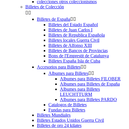
colecciones otros coleccionismos
Billetes de Colección


Billetes de España


Billetes del Estado Español
Billetes de Juan Carlos I
Billetes de Republica Española
Billetes locales Guerra Civil
Billetes de Alfonso XIII
Billetes de Bancos de Provincias
Bons de l'Emprestit de Catalunya
Billetes España Isla de Cuba
Accesorios para Billetes


Albumes para Billetes


Albumes para Billetes FILOBER
Albumes para Billetes de España
Albumes para Billetes
LEUCHTTURM
Albumes para Billetes PARDO
Catalogos de Billetes
Fundas para Billetes
Billetes Mundiales
Billetes Estados Unidos Guerra Civil
Billetes de oro 24 kilates