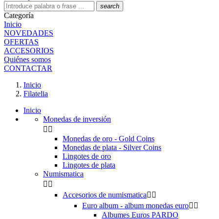
search
Categoría
Inicio
NOVEDADES
OFERTAS
ACCESORIOS
Quiénes somos
CONTACTAR
Inicio
Filatelia
Inicio
Monedas de inversión


Monedas de oro - Gold Coins
Monedas de plata - Silver Coins
Lingotes de oro
Lingotes de plata
Numismatica


Accesorios de numismatica


Euro album - album monedas euro


Albumes Euros PARDO