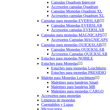
Capsulas Quadrum Intercept
Accesorios capsulas Quadrum
Capsulas Monedas Quadrum XL
Accesorios capsulas Quadrum XL
Capsulas para monedas EVERSLAB


Capsulas Monedas EVERSLAB
Accesorios capsulas EVERSLAB
Capsulas para monedas MAGNICAPS


Accesorios Capsulas MAGNICAPS
Capsulas para monedas QUICKSLAB


Capsulas Monedas QUICKSLAB
Accesorios Capsulas QUICKSLAB
Estuches para monedas NOBILE
Estuches para Monedas


Estuches para monedas Leuchtturm
Estuches para monedas PRESIDIO
Maletin para Monedas Leuchtturm


Maletines para bandejas Smart
Maletines para bandejas MB
Maletines para monedas CARGO
Accesorios para monedas
Limpieza de monedas
Cuentahilos y Lupas
Microscopios