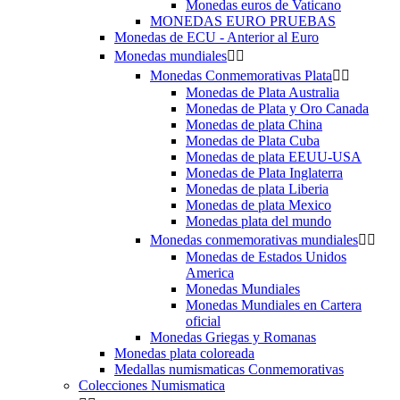
Monedas euros de Vaticano
MONEDAS EURO PRUEBAS
Monedas de ECU - Anterior al Euro
Monedas mundiales


Monedas Conmemorativas Plata


Monedas de Plata Australia
Monedas de Plata y Oro Canada
Monedas de plata China
Monedas de Plata Cuba
Monedas de plata EEUU-USA
Monedas de Plata Inglaterra
Monedas de plata Liberia
Monedas de plata Mexico
Monedas plata del mundo
Monedas conmemorativas mundiales


Monedas de Estados Unidos
America
Monedas Mundiales
Monedas Mundiales en Cartera
oficial
Monedas Griegas y Romanas
Monedas plata coloreada
Medallas numismaticas Conmemorativas
Colecciones Numismatica