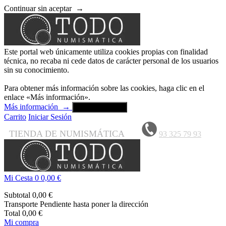
Continuar sin aceptar
→
Este portal web únicamente utiliza cookies propias con finalidad
técnica, no recaba ni cede datos de carácter personal de los usuarios
sin su conocimiento.
Para obtener más información sobre las cookies, haga clic en el
enlace «Más información».
Más información
→
Aceptar y cerrar
Carrito
Iniciar Sesión
TIENDA DE NUMISMÁTICA
93 325 79 93
Mi Cesta
0
0,00 €
Subtotal
0,00 €
Transporte
Pendiente hasta poner la dirección
Total
0,00 €
Mi compra