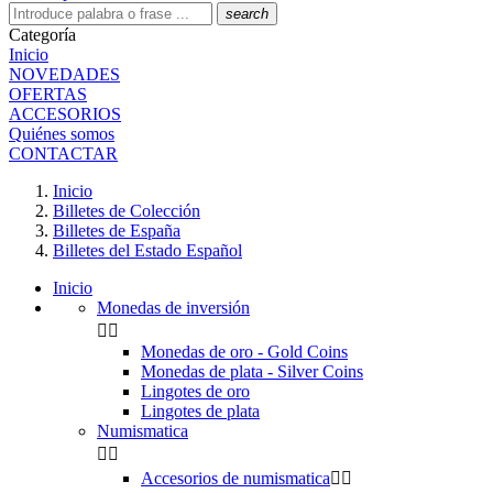
search
Categoría
Inicio
NOVEDADES
OFERTAS
ACCESORIOS
Quiénes somos
CONTACTAR
Inicio
Billetes de Colección
Billetes de España
Billetes del Estado Español
Inicio
Monedas de inversión


Monedas de oro - Gold Coins
Monedas de plata - Silver Coins
Lingotes de oro
Lingotes de plata
Numismatica


Accesorios de numismatica

