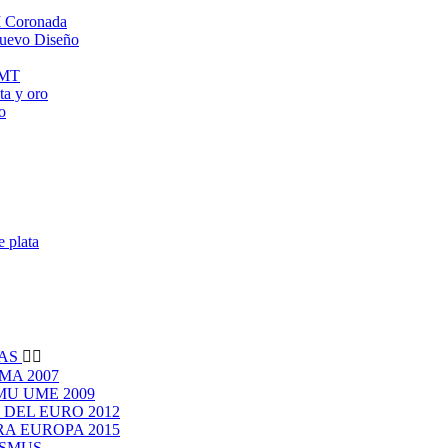
M Coronada
Nuevo Diseño
NMT
a y oro
o
e plata
VAS


MA 2007
EMU UME 2009
O DEL EURO 2012
RA EUROPA 2015
ASMUS