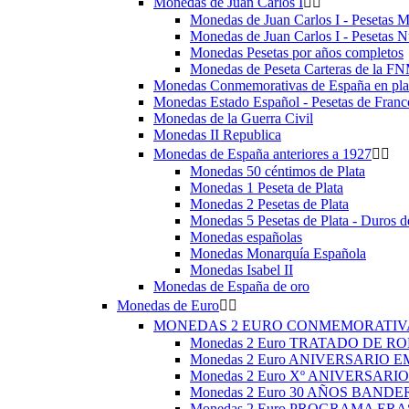
Monedas de Juan Carlos I


Monedas de Juan Carlos I - Pesetas 
Monedas de Juan Carlos I - Pesetas 
Monedas Pesetas por años completos
Monedas de Peseta Carteras de la F
Monedas Conmemorativas de España en plat
Monedas Estado Español - Pesetas de Franc
Monedas de la Guerra Civil
Monedas II Republica
Monedas de España anteriores a 1927


Monedas 50 céntimos de Plata
Monedas 1 Peseta de Plata
Monedas 2 Pesetas de Plata
Monedas 5 Pesetas de Plata - Duros d
Monedas españolas
Monedas Monarquía Española
Monedas Isabel II
Monedas de España de oro
Monedas de Euro


MONEDAS 2 EURO CONMEMORATI
Monedas 2 Euro TRATADO DE RO
Monedas 2 Euro ANIVERSARIO 
Monedas 2 Euro Xº ANIVERSARI
Monedas 2 Euro 30 AÑOS BANDE
Monedas 2 Euro PROGRAMA ER