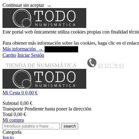
Continuar sin aceptar
→
Este portal web únicamente utiliza cookies propias con finalidad técni
Para obtener más información sobre las cookies, haga clic en el enla
Más información
→
Aceptar y cerrar
Carrito
Iniciar Sesión
TIENDA DE NUMISMÁTICA
93 325 79 93
Mi Cesta
0
0,00 €
Subtotal
0,00 €
Transporte
Pendiente hasta poner la dirección
Total
0,00 €
Mi compra
search
Categoría
Inicio