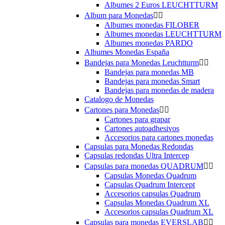
Albumes 2 Euros LEUCHTTURM
Album para Monedas


Albumes monedas FILOBER
Albumes monedas LEUCHTTURM
Albumes monedas PARDO
Albumes Monedas España
Bandejas para Monedas Leuchtturm


Bandejas para monedas MB
Bandejas para monedas Smart
Bandejas para monedas de madera
Catalogo de Monedas
Cartones para Monedas


Cartones para grapar
Cartones autoadhesivos
Accesorios para cartones monedas
Capsulas para Monedas Redondas
Capsulas redondas Ultra Intercep
Capsulas para monedas QUADRUM


Capsulas Monedas Quadrum
Capsulas Quadrum Intercept
Accesorios capsulas Quadrum
Capsulas Monedas Quadrum XL
Accesorios capsulas Quadrum XL
Capsulas para monedas EVERSLAB

