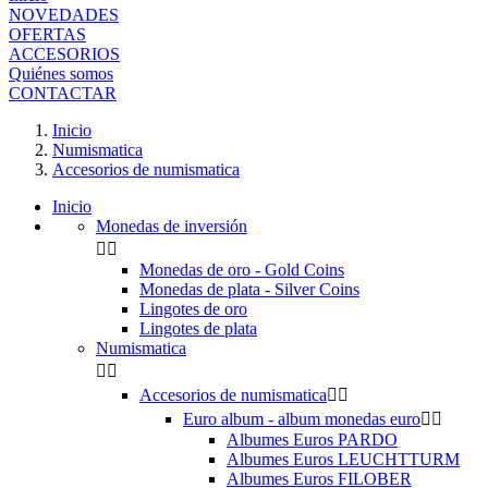
NOVEDADES
OFERTAS
ACCESORIOS
Quiénes somos
CONTACTAR
Inicio
Numismatica
Accesorios de numismatica
Inicio
Monedas de inversión


Monedas de oro - Gold Coins
Monedas de plata - Silver Coins
Lingotes de oro
Lingotes de plata
Numismatica


Accesorios de numismatica


Euro album - album monedas euro


Albumes Euros PARDO
Albumes Euros LEUCHTTURM
Albumes Euros FILOBER