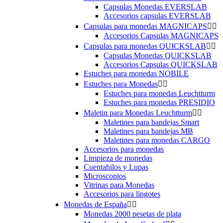
Capsulas Monedas EVERSLAB
Accesorios capsulas EVERSLAB
Capsulas para monedas MAGNICAPS


Accesorios Capsulas MAGNICAPS
Capsulas para monedas QUICKSLAB


Capsulas Monedas QUICKSLAB
Accesorios Capsulas QUICKSLAB
Estuches para monedas NOBILE
Estuches para Monedas


Estuches para monedas Leuchtturm
Estuches para monedas PRESIDIO
Maletin para Monedas Leuchtturm


Maletines para bandejas Smart
Maletines para bandejas MB
Maletines para monedas CARGO
Accesorios para monedas
Limpieza de monedas
Cuentahilos y Lupas
Microscopios
Vitrinas para Monedas
Accesorios para lingotes
Monedas de España


Monedas 2000 pesetas de plata