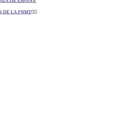
LATA DE ESPAÑA
 DE LA FNMT

