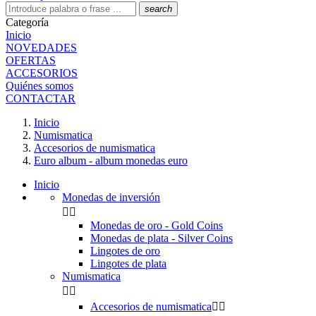
search
Categoría
Inicio
NOVEDADES
OFERTAS
ACCESORIOS
Quiénes somos
CONTACTAR
Inicio
Numismatica
Accesorios de numismatica
Euro album - album monedas euro
Inicio
Monedas de inversión


Monedas de oro - Gold Coins
Monedas de plata - Silver Coins
Lingotes de oro
Lingotes de plata
Numismatica


Accesorios de numismatica

