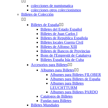


colecciones de numismatica
colecciones otros coleccionismos
Billetes de Colección


Billetes de España


Billetes del Estado Español
Billetes de Juan Carlos I
Billetes de Republica Española
Billetes locales Guerra Civil
Billetes de Alfonso XIII
Billetes de Bancos de Provincias
Bons de l'Emprestit de Catalunya
Billetes España Isla de Cuba
Accesorios para Billetes


Albumes para Billetes


Albumes para Billetes FILOBER
Albumes para Billetes de España
Albumes para Billetes
LEUCHTTURM
Albumes para Billetes PARDO
Catalogos de Billetes
Fundas para Billetes
Billetes Mundiales