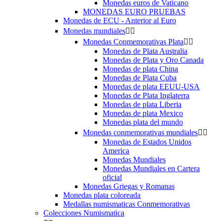
Monedas euros de Vaticano
MONEDAS EURO PRUEBAS
Monedas de ECU - Anterior al Euro
Monedas mundiales


Monedas Conmemorativas Plata


Monedas de Plata Australia
Monedas de Plata y Oro Canada
Monedas de plata China
Monedas de Plata Cuba
Monedas de plata EEUU-USA
Monedas de Plata Inglaterra
Monedas de plata Liberia
Monedas de plata Mexico
Monedas plata del mundo
Monedas conmemorativas mundiales


Monedas de Estados Unidos
America
Monedas Mundiales
Monedas Mundiales en Cartera
oficial
Monedas Griegas y Romanas
Monedas plata coloreada
Medallas numismaticas Conmemorativas
Colecciones Numismatica