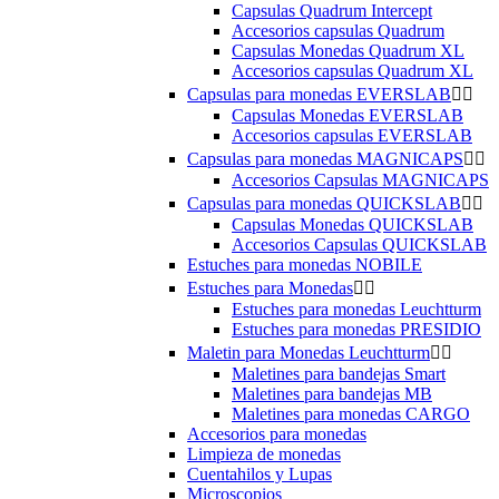
Capsulas Quadrum Intercept
Accesorios capsulas Quadrum
Capsulas Monedas Quadrum XL
Accesorios capsulas Quadrum XL
Capsulas para monedas EVERSLAB


Capsulas Monedas EVERSLAB
Accesorios capsulas EVERSLAB
Capsulas para monedas MAGNICAPS


Accesorios Capsulas MAGNICAPS
Capsulas para monedas QUICKSLAB


Capsulas Monedas QUICKSLAB
Accesorios Capsulas QUICKSLAB
Estuches para monedas NOBILE
Estuches para Monedas


Estuches para monedas Leuchtturm
Estuches para monedas PRESIDIO
Maletin para Monedas Leuchtturm


Maletines para bandejas Smart
Maletines para bandejas MB
Maletines para monedas CARGO
Accesorios para monedas
Limpieza de monedas
Cuentahilos y Lupas
Microscopios